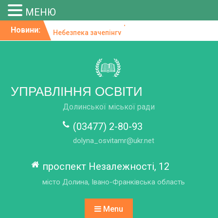
МЕНЮ
Skip
Новини:
Небезпека зачепінгу
to
Освіта, влада, бізнес: у
content
Долинській громаді
підбили підсумки
пілотування системи
профорієнтації DECIDE
УПРАВЛІННЯ ОСВІТИ
Вітаємо з творчою
перемогою!
Долинської міської ради
«Як не потрапити «на
гачок» російських
(03477) 2-80-93
спецслужб»
dolyna_osvitamr@ukr.net
200-БАЛЬНИЙ РЕЗУЛЬТАТ
НМТ-2026 – ПІДСУМОК
НАПОЛЕГЛИВОЇ ПРАЦІ
проспект Незалежності, 12
місто Долина, Івано-Франківська область
Menu