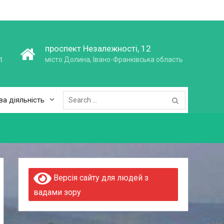
проспект Незалежності, 12
t
місто Долина, Івано-Франківська область
Search
ва діяльність
for:
Версія сайту для людей з
вадами зору