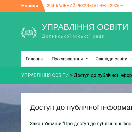
Skip
Новини:
200-БАЛЬНИЙ РЕЗУЛЬТАТ НМТ-2026 –
to
ПІДСУМОК НАПОЛЕГЛИВОЇ ПРАЦІ
content
Небезпека зачепінгу
Освіта, влада, бізнес: у Долинській
УПРАВЛІННЯ ОСВІТИ
громаді підбили підсумки пілотування
Долинської міської ради
системи профорієнтації DECIDE
Вітаємо з творчою перемогою!
«Як не потрапити «на гачок»
російських спецслужб»
Головна
Про управління
Заклади освіти
УПРАВЛІННЯ ОСВІТИ
>
Доступ до публічної інфор
Доступ до публічної інформац
Закон України “Про доступ до публічної інфор