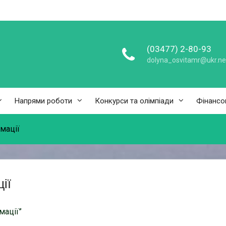
(03477) 2-80-93
dolyna_osvitamr@ukr.ne
Напрями роботи
Конкурси та олімпіади
Фінансо
мації
ії
мації”